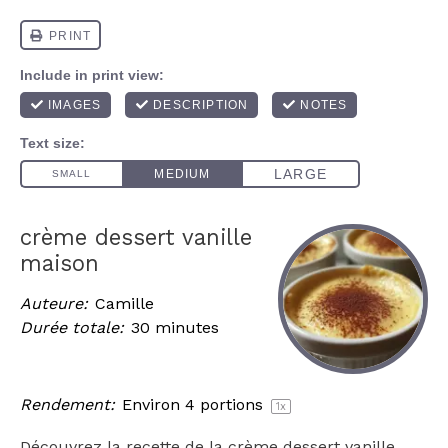
crème dessert vanille
maison
Auteure:
Camille
Durée totale:
30 minutes
Rendement:
Environ
4
portions
1
x
Découvrez la recette de la crème dessert vanille