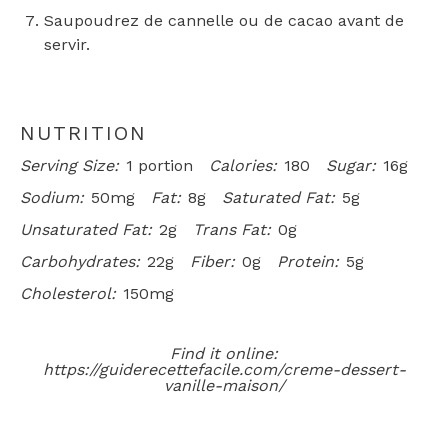
Saupoudrez de cannelle ou de cacao avant de
servir.
NUTRITION
Serving Size:
1 portion
Calories:
180
Sugar:
16g
Sodium:
50mg
Fat:
8g
Saturated Fat:
5g
Unsaturated Fat:
2g
Trans Fat:
0g
Carbohydrates:
22g
Fiber:
0g
Protein:
5g
Cholesterol:
150mg
Find it online
:
https://guiderecettefacile.com/creme-dessert-
vanille-maison/