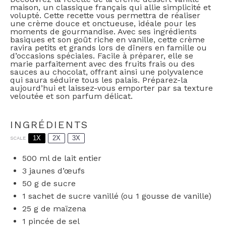
maison, un classique français qui allie simplicité et
volupté. Cette recette vous permettra de réaliser
une crème douce et onctueuse, idéale pour les
moments de gourmandise. Avec ses ingrédients
basiques et son goût riche en vanille, cette crème
ravira petits et grands lors de dîners en famille ou
d’occasions spéciales. Facile à préparer, elle se
marie parfaitement avec des fruits frais ou des
sauces au chocolat, offrant ainsi une polyvalence
qui saura séduire tous les palais. Préparez-la
aujourd’hui et laissez-vous emporter par sa texture
veloutée et son parfum délicat.
INGRÉDIENTS
1X
2X
3X
SCALE
500
ml de lait entier
3
jaunes d’œufs
50 g
de sucre
1
sachet de sucre vanillé (ou
1
gousse de vanille)
25 g
de maïzena
1
pincée de sel