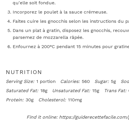
qu'elle soit fondue.
Incorporez le poulet à la sauce crémeuse.
Faites cuire les gnocchis selon les instructions du p
Dans un plat à gratin, disposez les gnocchis, recouv
parsemez de mozzarella râpée.
Enfournez à 200°C pendant 15 minutes pour gratine
NUTRITION
Serving Size:
1 portion
Calories:
560
Sugar:
5g
Sod
Saturated Fat:
18g
Unsaturated Fat:
15g
Trans Fat:
Protein:
30g
Cholesterol:
110mg
Find it online
:
https://guiderecettefacile.com