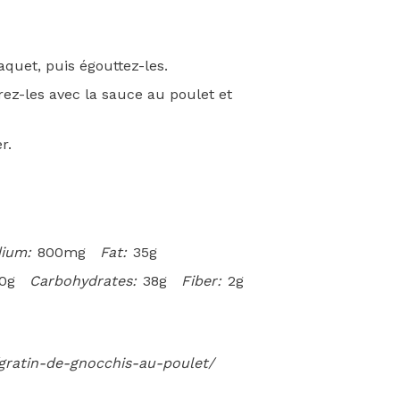
aquet, puis égouttez-les.
rez-les avec la sauce au poulet et
r.
ium:
800mg
Fat:
35g
0g
Carbohydrates:
38g
Fiber:
2g
/gratin-de-gnocchis-au-poulet/