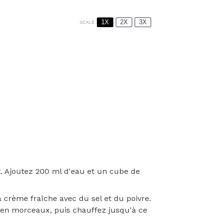
1X
2X
3X
SCALE
t. Ajoutez 200 ml d'eau et un cube de
 crème fraîche avec du sel et du poivre.
e en morceaux, puis chauffez jusqu'à ce