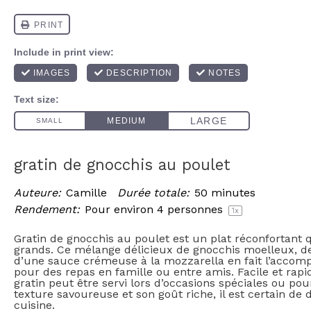
gratin de gnocchis au poulet
Auteure:
Camille
Durée totale:
50 minutes
Rendement:
Pour environ
4
personnes
1
x
Gratin de gnocchis au poulet est un plat réconfortant q
grands. Ce mélange délicieux de gnocchis moelleux, de
d’une sauce crémeuse à la mozzarella en fait l’accom
pour des repas en famille ou entre amis. Facile et rapi
gratin peut être servi lors d’occasions spéciales ou po
texture savoureuse et son goût riche, il est certain de
cuisine.