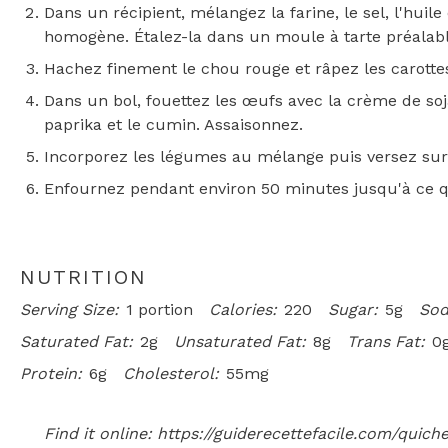
Dans un récipient, mélangez la farine, le sel, l'huile
homogène. Étalez-la dans un moule à tarte préalab
Hachez finement le chou rouge et râpez les carotte
Dans un bol, fouettez les œufs avec la crème de soja, 
paprika et le cumin. Assaisonnez.
Incorporez les légumes au mélange puis versez sur 
Enfournez pendant environ 50 minutes jusqu'à ce qu
NUTRITION
Serving Size:
1 portion
Calories:
220
Sugar:
5g
Sod
Saturated Fat:
2g
Unsaturated Fat:
8g
Trans Fat:
0
Protein:
6g
Cholesterol:
55mg
Find it online
:
https://guiderecettefacile.com/quic