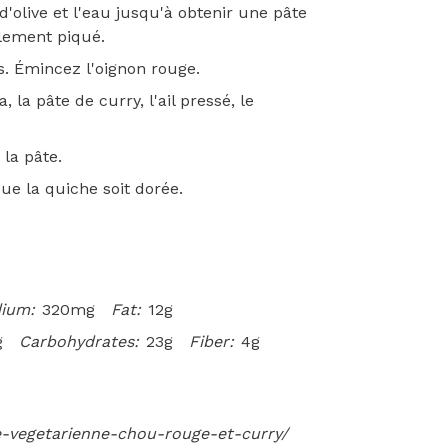
 d'olive et l'eau jusqu'à obtenir une pâte
lement piqué.
s. Émincez l'oignon rouge.
la pâte de curry, l'ail pressé, le
la pâte.
e la quiche soit dorée.
ium:
320mg
Fat:
12g
g
Carbohydrates:
23g
Fiber:
4g
he-vegetarienne-chou-rouge-et-curry/