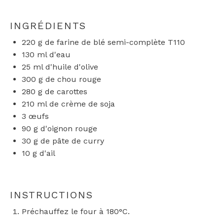
INGRÉDIENTS
220 g
de farine de blé semi-complète T110
130
ml d'eau
25
ml d'huile d'olive
300 g
de chou rouge
280 g
de carottes
210
ml de crème de soja
3
œufs
90 g
d'oignon rouge
30 g
de pâte de curry
10 g
d'ail
INSTRUCTIONS
Préchauffez le four à 180°C.