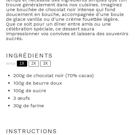
trouve généralement dans nos cuisines. Imaginez
une bouchée de chocolat noir intense qui fond
doucement en bouche, accompagnée d’une boule
de glace vanille ou d’une crème fouettée légère.
Que ce soit pour un dîner entre amis ou une
célébration spéciale, ce dessert saura
impressionner vos convives et laissera des souvenirs
sucrés.
INGRÉDIENTS
1X
2X
3X
SCALE
200g
de chocolat noir (70% cacao)
100g
de beurre doux
100g
de sucre
3
œufs
30g
de farine
INSTRUCTIONS