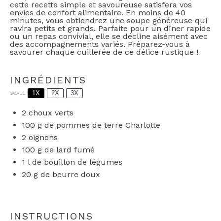
cette recette simple et savoureuse satisfera vos
envies de confort alimentaire. En moins de 40
minutes, vous obtiendrez une soupe généreuse qui
ravira petits et grands. Parfaite pour un dîner rapide
ou un repas convivial, elle se décline aisément avec
des accompagnements variés. Préparez-vous à
savourer chaque cuillerée de ce délice rustique !
INGRÉDIENTS
1X
2X
3X
SCALE
2
choux verts
100 g
de pommes de terre Charlotte
2
oignons
100 g
de lard fumé
1
l de bouillon de légumes
20 g
de beurre doux
INSTRUCTIONS