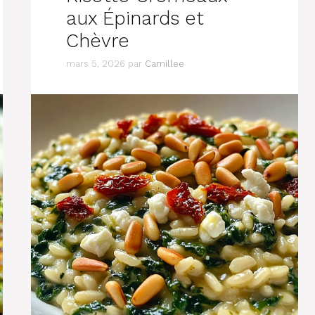
aux Épinards et
Chèvre
mars 5, 2026
par
Camillee