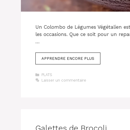
Un Colombo de Légumes Végétalien est 
les occasions. Que ce soit pour un rep
…
APPRENDRE ENCORE PLUS
Catégories
PLATS
Laisser un commentaire
Galettes de Brocoli