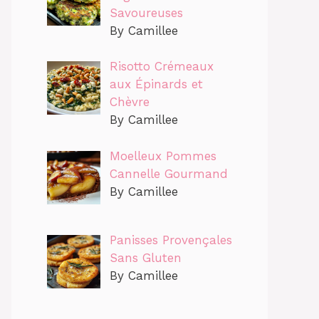
Savoureuses
By Camillee
Risotto Crémeaux
aux Épinards et
Chèvre
By Camillee
Moelleux Pommes
Cannelle Gourmand
By Camillee
Panisses Provençales
Sans Gluten
By Camillee