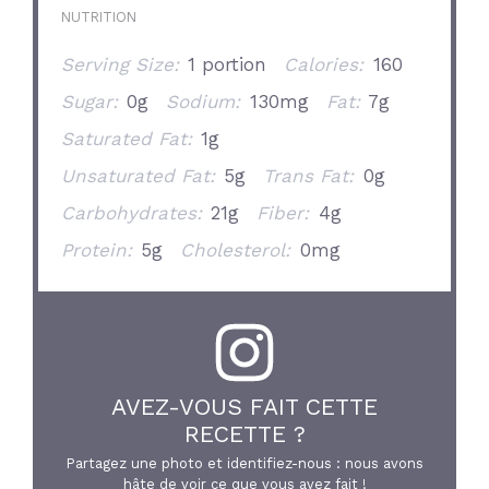
NUTRITION
Serving Size:
1 portion
Calories:
160
Sugar:
0g
Sodium:
130mg
Fat:
7g
Saturated Fat:
1g
Unsaturated Fat:
5g
Trans Fat:
0g
Carbohydrates:
21g
Fiber:
4g
Protein:
5g
Cholesterol:
0mg
AVEZ-VOUS FAIT CETTE
RECETTE ?
Partagez une photo et identifiez-nous : nous avons
hâte de voir ce que vous avez fait !