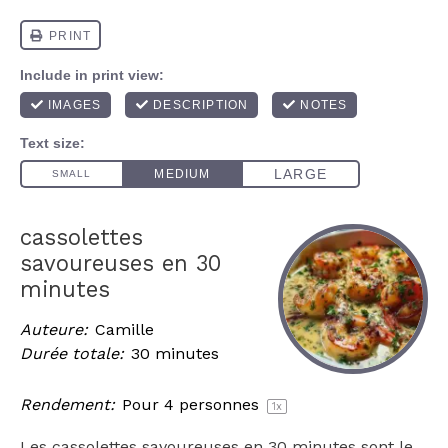
cassolettes
savoureuses en 30
minutes
Auteure:
Camille
Durée totale:
30 minutes
Rendement:
Pour
4
personnes
1
x
Les cassolettes savoureuses en 30 minutes sont le