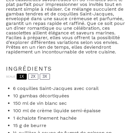
plat parfait pour impressionner vos invités tout en
restant simple à réaliser. Ce mélange succulent de
gambas tendres et de coquilles Saint-Jacques,
enveloppé dans une sauce crémeuse et parfumée,
garantit un repas rapide et raffiné. Que ce soit pour
un dîner romantique ou une célébration, ces
cassolettes allient élégance et saveurs marines.
Faciles à préparer, elles vous offrent la possibilité
d’explorer différentes variations selon vos envies.
Prêtes en un rien de temps, elles deviendront
rapidement un incontournable de votre cuisine.
INGRÉDIENTS
1X
2X
3X
SCALE
6
coquilles Saint-Jacques avec corail
10
gambas décortiquées
150
ml de vin blanc sec
100
ml de crème liquide semi-épaisse
1
échalote finement hachée
15 g
de beurre
½
cuillère à soupe de fumet de poisson en