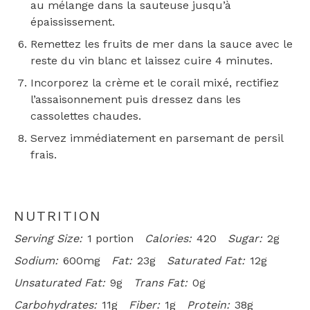
au mélange dans la sauteuse jusqu’à
épaississement.
Remettez les fruits de mer dans la sauce avec le
reste du vin blanc et laissez cuire 4 minutes.
Incorporez la crème et le corail mixé, rectifiez
l’assaisonnement puis dressez dans les
cassolettes chaudes.
Servez immédiatement en parsemant de persil
frais.
NUTRITION
Serving Size:
1 portion
Calories:
420
Sugar:
2g
Sodium:
600mg
Fat:
23g
Saturated Fat:
12g
Unsaturated Fat:
9g
Trans Fat:
0g
Carbohydrates:
11g
Fiber:
1g
Protein:
38g