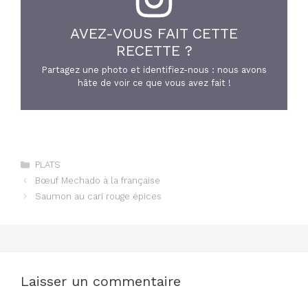
AVEZ-VOUS FAIT CETTE
RECETTE ?
Partagez une photo et identifiez-nous : nous avons
hâte de voir ce que vous avez fait !
Catégories
PLATS
Bœuf Mechado à la française
Saumon au cari rouge épices
Laisser un commentaire