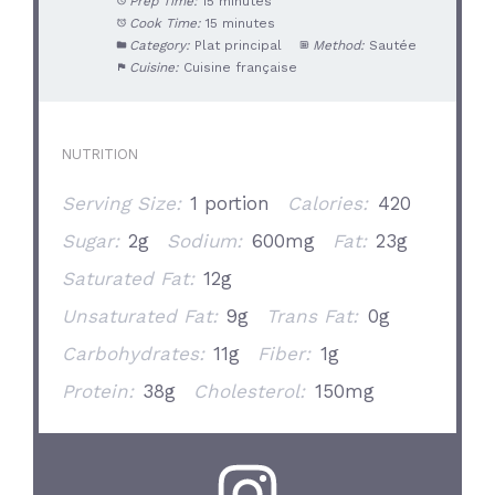
Prep Time:
15 minutes
Cook Time:
15 minutes
Category:
Plat principal
Method:
Sautée
Cuisine:
Cuisine française
NUTRITION
Serving Size:
1 portion
Calories:
420
Sugar:
2g
Sodium:
600mg
Fat:
23g
Saturated Fat:
12g
Unsaturated Fat:
9g
Trans Fat:
0g
Carbohydrates:
11g
Fiber:
1g
Protein:
38g
Cholesterol:
150mg