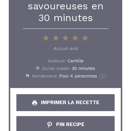
savoureuses en
30 minutes
1
2
3
4
5
Star
Stars
Stars
Stars
Stars
Aucun avis
Auteure:
Camille
Durée totale:
30 minutes
Rendement:
Pour
4
personnes
1
x
IMPRIMER LA RECETTE
PIN RECIPE