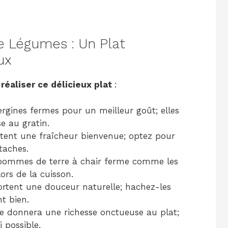
e Légumes : Un Plat
ux
réaliser ce délicieux plat
:
ergines fermes pour un meilleur goût; elles
e au gratin.
utent une fraîcheur bienvenue; optez pour
 taches.
s pommes de terre à chair ferme comme les
ors de la cuisson.
ortent une douceur naturelle; hachez-les
t bien.
he donnera une richesse onctueuse au plat;
i possible.