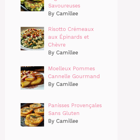
Savoureuses
By Camillee
Risotto Crémeaux
aux Épinards et
Chèvre
By Camillee
Moelleux Pommes
Cannelle Gourmand
By Camillee
Panisses Provençales
Sans Gluten
By Camillee