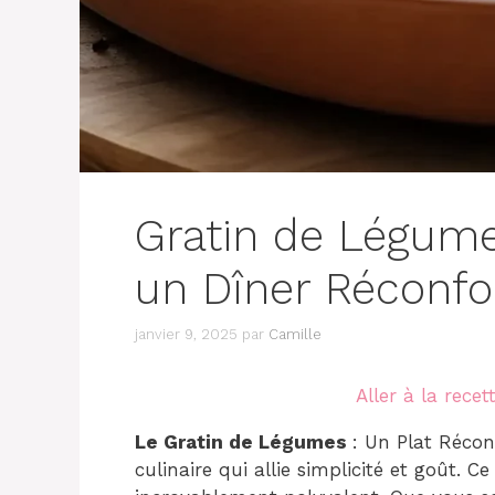
Gratin de Légum
un Dîner Réconfo
janvier 9, 2025
par
Camille
Aller à la recet
Le Gratin de Légumes
: Un Plat Récon
culinaire qui allie simplicité et goût. 