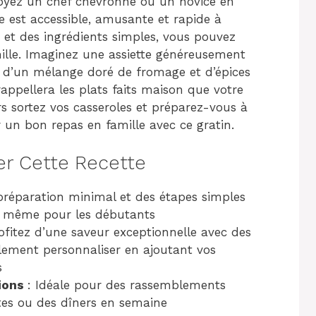
oyez un chef chevronné ou un novice en
te est accessible, amusante et rapide à
s et des ingrédients simples, vous pouvez
mille. Imaginez une assiette généreusement
 d’un mélange doré de fromage et d’épices
ppellera les plats faits maison que votre
 sortez vos casseroles et préparez-vous à
 un bon repas en famille avec ce gratin.
er Cette Recette
préparation minimal et des étapes simples
s, même pour les débutants
rofitez d’une saveur exceptionnelle avec des
lement personnaliser en ajoutant vos
s
ions
: Idéale pour des rassemblements
êtes ou des dîners en semaine