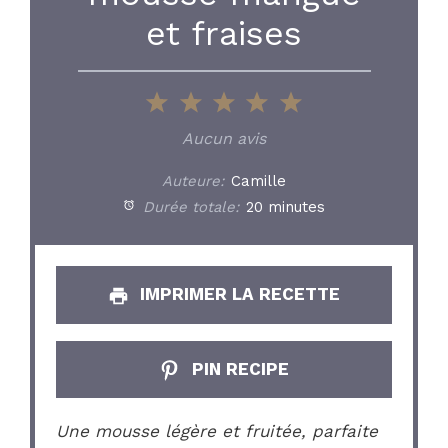
et fraises
1
2
3
4
5
Star
Stars
Stars
Stars
Stars
Aucun avis
Auteure:
Camille
Durée totale:
20 minutes
IMPRIMER LA RECETTE
PIN RECIPE
Une mousse légère et fruitée, parfaite