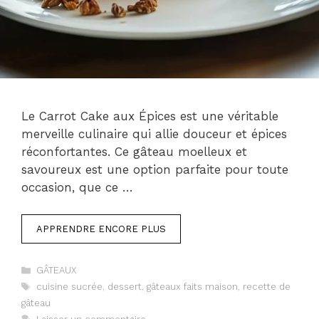
Le Carrot Cake aux Épices est une véritable
merveille culinaire qui allie douceur et épices
réconfortantes. Ce gâteau moelleux et
savoureux est une option parfaite pour toute
occasion, que ce …
APPRENDRE ENCORE PLUS
Catégories
GÂTEAUX
Étiquettes
cuisine sucrée
,
dessert
,
gâteaux faits maison
,
recette de
gâteau