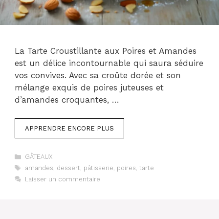
La Tarte Croustillante aux Poires et Amandes
est un délice incontournable qui saura séduire
vos convives. Avec sa croûte dorée et son
mélange exquis de poires juteuses et
d’amandes croquantes, …
APPRENDRE ENCORE PLUS
Catégories
GÂTEAUX
Étiquettes
amandes
,
dessert
,
pâtisserie
,
poires
,
tarte
Laisser un commentaire