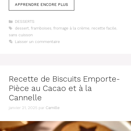
APPRENDRE ENCORE PLUS
Catégories
DESSERTS
Étiquettes
dessert
,
framboises
,
fromage à la crème
,
recette facile
,
sans cuisson
Laisser un commentaire
Recette de Biscuits Emporte-
Pièce au Cacao et à la
Cannelle
janvier 21, 2025
par
Camille