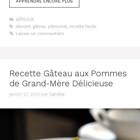
APPRENDRE ENCORE PLUS
Catégories
GÂTEAUX
Étiquettes
dessert
,
gâteau
,
pâtisserie
,
recette facile
Laisser un commentaire
Recette Gâteau aux Pommes
de Grand-Mère Délicieuse
janvier 27, 2025
par
Camille