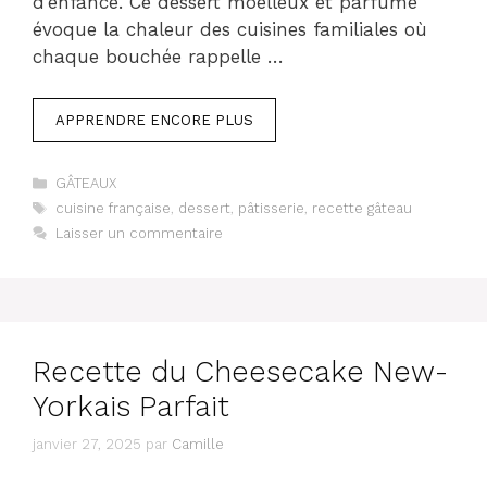
d’enfance. Ce dessert moelleux et parfumé
évoque la chaleur des cuisines familiales où
chaque bouchée rappelle …
APPRENDRE ENCORE PLUS
Catégories
GÂTEAUX
Étiquettes
cuisine française
,
dessert
,
pâtisserie
,
recette gâteau
Laisser un commentaire
Recette du Cheesecake New-
Yorkais Parfait
janvier 27, 2025
par
Camille