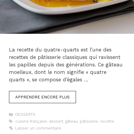
La recette du quatre-quarts est l’une des
recettes de pâtisserie classiques qui ravissent
les papilles depuis des générations. Ce gâteau
moelleux, dont le nom signifie « quatre
quarts », se compose d’égales …
APPRENDRE ENCORE PLUS
Catégories
DESSERTS
Étiquettes
cuisine française
,
dessert
,
gâteau
,
pâtisserie
,
recette
Laisser un commentaire