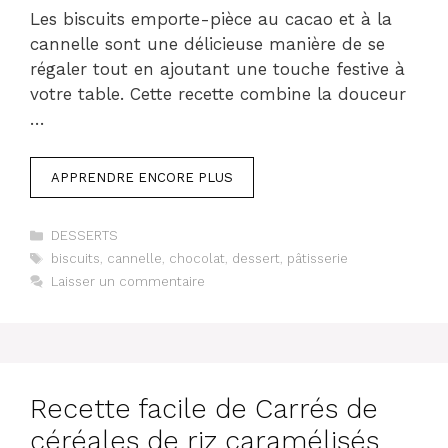
Les biscuits emporte-pièce au cacao et à la
cannelle sont une délicieuse manière de se
régaler tout en ajoutant une touche festive à
votre table. Cette recette combine la douceur
…
APPRENDRE ENCORE PLUS
Catégories
DESSERTS
Étiquettes
biscuits
,
cannelle
,
chocolat
,
dessert
,
pâtisserie
Laisser un commentaire
Recette facile de Carrés de
céréales de riz caramélisés