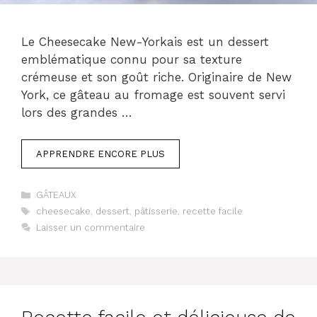
Le Cheesecake New-Yorkais est un dessert
emblématique connu pour sa texture
crémeuse et son goût riche. Originaire de New
York, ce gâteau au fromage est souvent servi
lors des grandes …
APPRENDRE ENCORE PLUS
Catégories
GÂTEAUX
Étiquettes
cheesecake
,
dessert
,
pâtisserie
,
recette facile
Laisser un commentaire