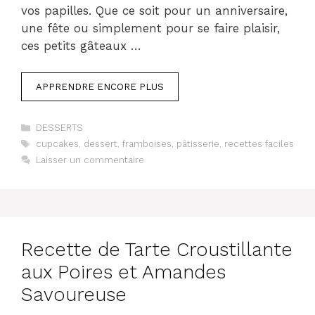
vos papilles. Que ce soit pour un anniversaire,
une fête ou simplement pour se faire plaisir,
ces petits gâteaux …
APPRENDRE ENCORE PLUS
Catégories
DESSERTS
Étiquettes
cupcakes
,
dessert
,
framboises
,
pâtisserie
,
recettes faciles
Laisser un commentaire
Recette de Tarte Croustillante
aux Poires et Amandes
Savoureuse