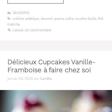
Catégories
DESSERTS
Étiquettes
cuisine asiatique
,
dessert
,
panna cotta
,
recette facile
,
thé
matcha
Laisser un commentaire
Délicieux Cupcakes Vanille-
Framboise à faire chez soi
janvier 20, 2025
par
Camille