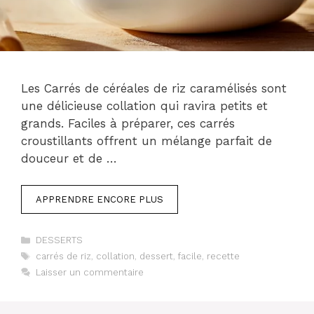
Les Carrés de céréales de riz caramélisés sont
une délicieuse collation qui ravira petits et
grands. Faciles à préparer, ces carrés
croustillants offrent un mélange parfait de
douceur et de …
APPRENDRE ENCORE PLUS
Catégories
DESSERTS
Étiquettes
carrés de riz
,
collation
,
dessert
,
facile
,
recette
Laisser un commentaire