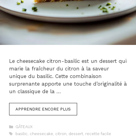
Le cheesecake citron-basilic est un dessert qui
marie la fraîcheur du citron à la saveur
unique du basilic. Cette combinaison
surprenante apporte une touche d’originalité à
un classique de la …
APPRENDRE ENCORE PLUS
Catégories
GÂTEAUX
Étiquettes
basilic
,
cheesecake
,
citron
,
dessert
,
recette facile