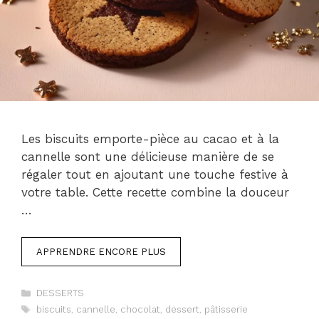
Les biscuits emporte-pièce au cacao et à la
cannelle sont une délicieuse manière de se
régaler tout en ajoutant une touche festive à
votre table. Cette recette combine la douceur
…
APPRENDRE ENCORE PLUS
Catégories
DESSERTS
Étiquettes
biscuits
,
cannelle
,
chocolat
,
dessert
,
pâtisserie