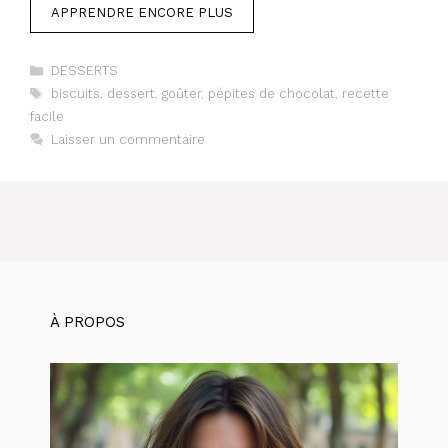
APPRENDRE ENCORE PLUS
Catégories
DESSERTS
Étiquettes
biscuits
,
dessert
,
goûter
,
pépites de chocolat
,
recette
facile
Laisser un commentaire
À PROPOS