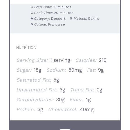
Prep Time:
15 minutes
Cook Time:
20 minutes
Category:
Dessert
Method:
Baking
Cuisine:
Française
NUTRITION
Serving Size:
1 serving
Calories:
210
Sugar:
18g
Sodium:
80mg
Fat:
9g
Saturated Fat:
5g
Unsaturated Fat:
3g
Trans Fat:
0g
Carbohydrates:
30g
Fiber:
1g
Protein:
3g
Cholesterol:
40mg