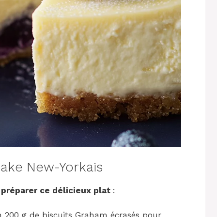
cake New-Yorkais
 préparer ce délicieux plat
:
ron 200 g de biscuits Graham écrasés pour