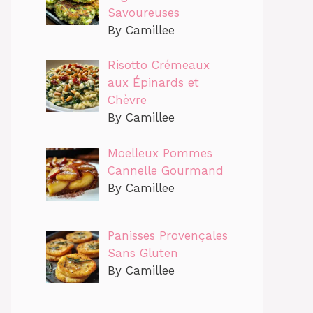
Savoureuses
By Camillee
Risotto Crémeaux
aux Épinards et
Chèvre
By Camillee
Moelleux Pommes
Cannelle Gourmand
By Camillee
Panisses Provençales
Sans Gluten
By Camillee