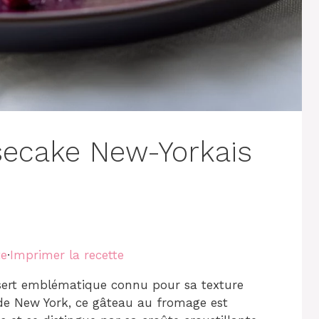
secake New-Yorkais
te
·
Imprimer la recette
sert emblématique connu pour sa texture
 de New York, ce gâteau au fromage est