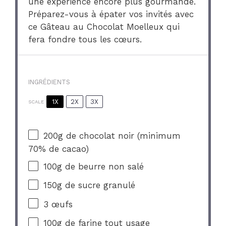
une expérience encore plus gourmande.
Préparez-vous à épater vos invités avec
ce Gâteau au Chocolat Moelleux qui
fera fondre tous les cœurs.
INGRÉDIENTS
1X
2X
3X
SCALE
200g
de chocolat noir (minimum
70% de cacao)
100g
de beurre non salé
150g
de sucre granulé
3
œufs
100g
de farine tout usage