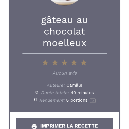
gâteau au
chocolat
moelleux
1
2
3
4
5
Star
Stars
Stars
Stars
Stars
Aucun avis
Auteure:
Camille
Durée totale:
40 minutes
Rendement:
8
portions
1
x
IMPRIMER LA RECETTE