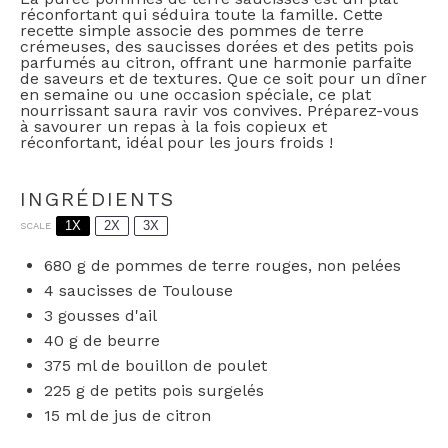
réconfortant qui séduira toute la famille. Cette
recette simple associe des pommes de terre
crémeuses, des saucisses dorées et des petits pois
parfumés au citron, offrant une harmonie parfaite
de saveurs et de textures. Que ce soit pour un dîner
en semaine ou une occasion spéciale, ce plat
nourrissant saura ravir vos convives. Préparez-vous
à savourer un repas à la fois copieux et
réconfortant, idéal pour les jours froids !
INGRÉDIENTS
1X
2X
3X
SCALE
680 g
de pommes de terre rouges, non pelées
4
saucisses de Toulouse
3
gousses d'ail
40 g
de beurre
375
ml de bouillon de poulet
225 g
de petits pois surgelés
15
ml de jus de citron