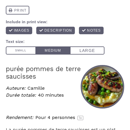
purée pommes de terre
saucisses
Auteure:
Camille
Durée totale:
40 minutes
Rendement:
Pour
4
personnes
1
x
La purée pommes de terre saucisses est un plat