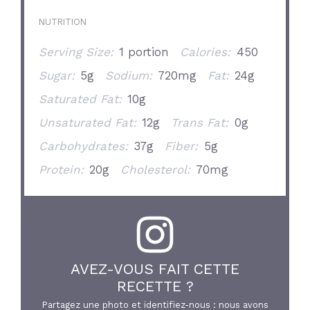
NUTRITION
Serving Size:
1 portion
Calories:
450
Sugar:
5g
Sodium:
720mg
Fat:
24g
Saturated Fat:
10g
Unsaturated Fat:
12g
Trans Fat:
0g
Carbohydrates:
37g
Fiber:
5g
Protein:
20g
Cholesterol:
70mg
AVEZ-VOUS FAIT CETTE
RECETTE ?
Partagez une photo et identifiez-nous : nous avons