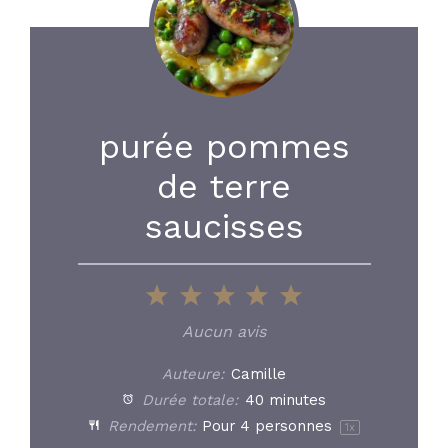
purée pommes
de terre
saucisses
1
2
3
4
5
Star
Stars
Stars
Stars
Stars
Aucun avis
Auteure:
Camille
Durée totale:
40 minutes
Rendement:
Pour
4
personnes
1
x