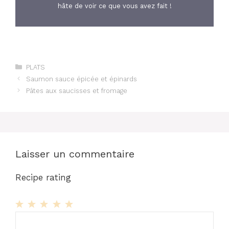
hâte de voir ce que vous avez fait !
Catégories
PLATS
Saumon sauce épicée et épinards
Pâtes aux saucisses et fromage
Laisser un commentaire
Recipe rating
1
Commentaire
2
3
4
5