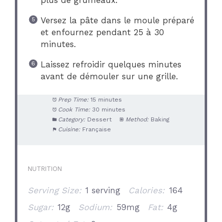
Versez la pâte dans le moule préparé
et enfournez pendant 25 à 30
minutes.
Laissez refroidir quelques minutes
avant de démouler sur une grille.
Prep Time:
15 minutes
Cook Time:
30 minutes
Category:
Dessert
Method:
Baking
Cuisine:
Française
NUTRITION
Serving Size:
1 serving
Calories:
164
Sugar:
12g
Sodium:
59mg
Fat:
4g