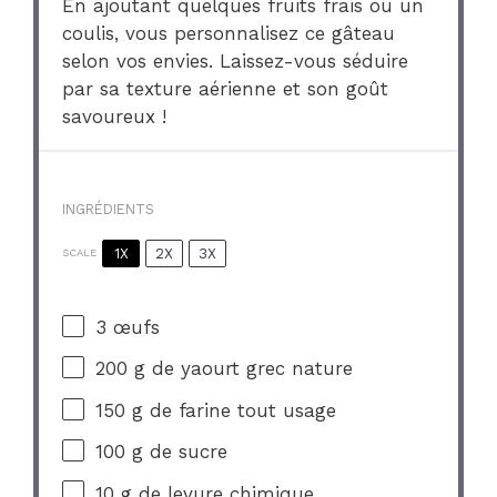
En ajoutant quelques fruits frais ou un
coulis, vous personnalisez ce gâteau
selon vos envies. Laissez-vous séduire
par sa texture aérienne et son goût
savoureux !
INGRÉDIENTS
1X
2X
3X
SCALE
3
œufs
200 g
de yaourt grec nature
150 g
de farine tout usage
100 g
de sucre
10 g
de levure chimique