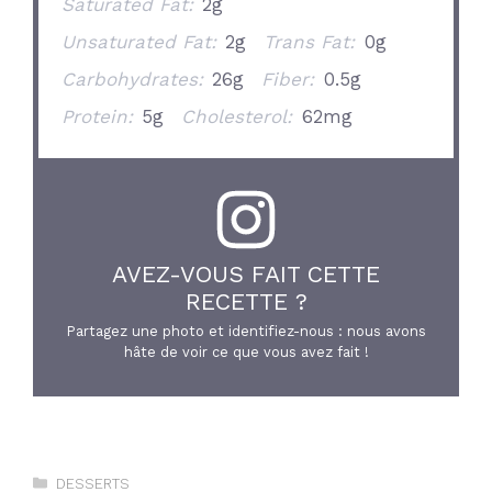
Saturated Fat:
2g
Unsaturated Fat:
2g
Trans Fat:
0g
Carbohydrates:
26g
Fiber:
0.5g
Protein:
5g
Cholesterol:
62mg
AVEZ-VOUS FAIT CETTE
RECETTE ?
Partagez une photo et identifiez-nous : nous avons
hâte de voir ce que vous avez fait !
Catégories
DESSERTS