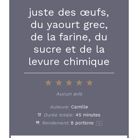
juste des œufs,
du yaourt grec,
de la farine, du
sucre et de la
levure chimique
1
2
3
4
5
Star
Stars
Stars
Stars
Stars
Aucun avis
Auteure:
Camille
Durée totale:
45 minutes
Rendement:
8
portions
1
x