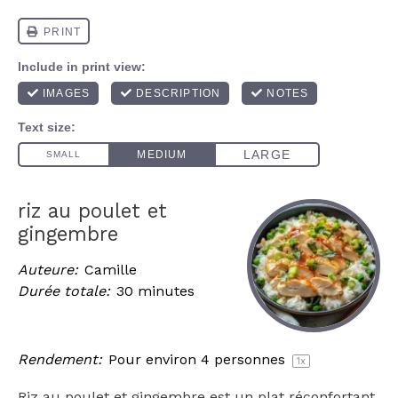
riz au poulet et
gingembre
Auteure:
Camille
Durée totale:
30 minutes
Rendement:
Pour environ
4
personnes
1
x
Riz au poulet et gingembre est un plat réconfortant,