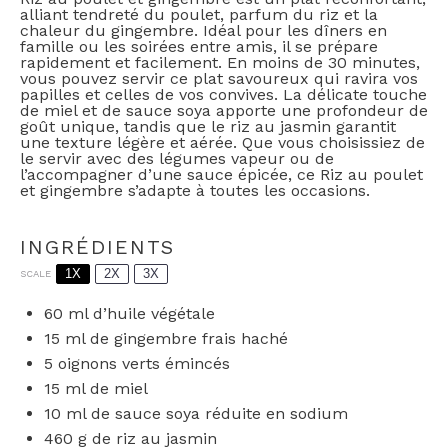
alliant tendreté du poulet, parfum du riz et la
chaleur du gingembre. Idéal pour les dîners en
famille ou les soirées entre amis, il se prépare
rapidement et facilement. En moins de 30 minutes,
vous pouvez servir ce plat savoureux qui ravira vos
papilles et celles de vos convives. La délicate touche
de miel et de sauce soya apporte une profondeur de
goût unique, tandis que le riz au jasmin garantit
une texture légère et aérée. Que vous choisissiez de
le servir avec des légumes vapeur ou de
l’accompagner d’une sauce épicée, ce Riz au poulet
et gingembre s’adapte à toutes les occasions.
INGRÉDIENTS
1X
2X
3X
SCALE
60
ml d’huile végétale
15
ml de gingembre frais haché
5
oignons verts émincés
15
ml de miel
10
ml de sauce soya réduite en sodium
460 g
de riz au jasmin