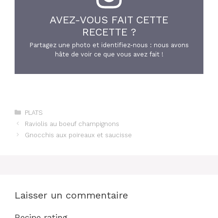
AVEZ-VOUS FAIT CETTE
RECETTE ?
Partagez une photo et identifiez-nous : nous avons
hâte de voir ce que vous avez fait !
Catégories
PLATS
Raviolis au boeuf champignons
Gnocchis aux poireaux et saucisse
Laisser un commentaire
Recipe rating