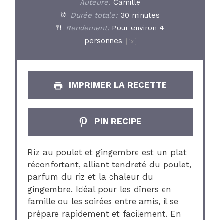
Auteure:
Camille
Durée totale:
30 minutes
Rendement:
Pour environ
4
personnes
1
x
IMPRIMER LA RECETTE
PIN RECIPE
Riz au poulet et gingembre est un plat
réconfortant, alliant tendreté du poulet,
parfum du riz et la chaleur du
gingembre. Idéal pour les dîners en
famille ou les soirées entre amis, il se
prépare rapidement et facilement. En