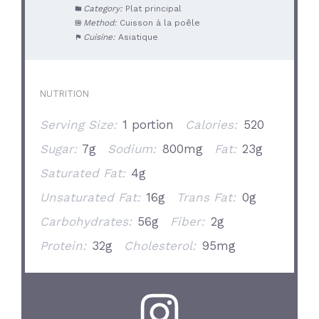
Category:
Plat principal
Method:
Cuisson à la poêle
Cuisine:
Asiatique
NUTRITION
Serving Size:
1 portion
Calories:
520
Sugar:
7g
Sodium:
800mg
Fat:
23g
Saturated Fat:
4g
Unsaturated Fat:
16g
Trans Fat:
0g
Carbohydrates:
56g
Fiber:
2g
Protein:
32g
Cholesterol:
95mg