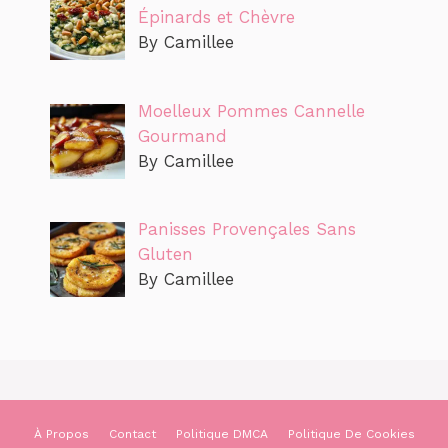
Épinards et Chèvre
By Camillee
Moelleux Pommes Cannelle
Gourmand
By Camillee
Panisses Provençales Sans
Gluten
By Camillee
À Propos
Contact
Politique DMCA
Politique De Cookies