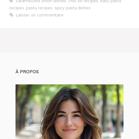
caramelized onion dishes
,
chili oil recipes
,
easy pasta
recipes
,
pasta recipes
,
spicy pasta dishes
Laisser un commentaire
À PROPOS