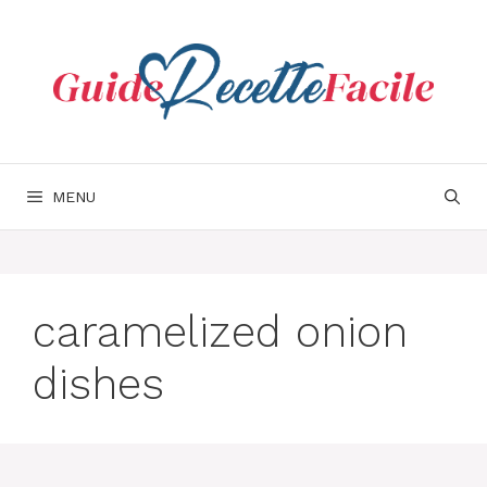
Aller
au
contenu
MENU
caramelized onion
dishes