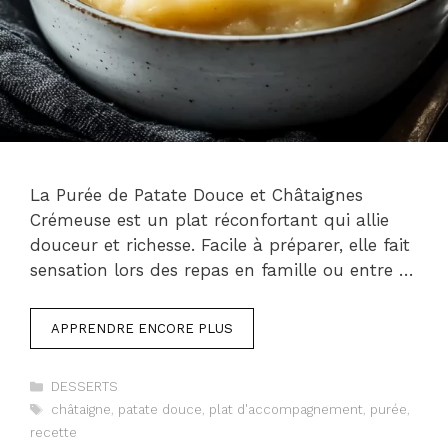
La Purée de Patate Douce et Châtaignes
Crémeuse est un plat réconfortant qui allie
douceur et richesse. Facile à préparer, elle fait
sensation lors des repas en famille ou entre …
APPRENDRE ENCORE PLUS
Catégories
DESSERTS
Étiquettes
châtaigne
,
patate douce
,
plat d'accompagnement
,
purée
,
recette