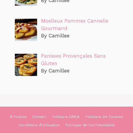
By Camillee
Moelleux Pommes Cannelle
Gourmand
By Camillee
Panisses Provençales Sans
Gluten
By Camillee
À Propos
Contact
Politique DMCA
Politique De Cookies
Conditions d’Utilisation
Politique de Confidentialité