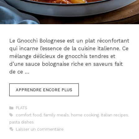
Le Gnocchi Bolognese est un plat réconfortant
qui incarne l’essence de la cuisine italienne. Ce
mélange délicieux de gnocchis tendres et
d’une sauce bolognaise riche en saveurs fait
de ce …
APPRENDRE ENCORE PLUS
Catégories
PLATS
Étiquettes
comfort food
,
family meals
,
home cooking
,
Italian recipes
,
pasta dishes
Laisser un commentaire