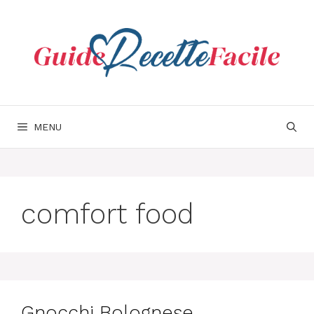
Aller
au
contenu
MENU
comfort food
Gnocchi Bolognese