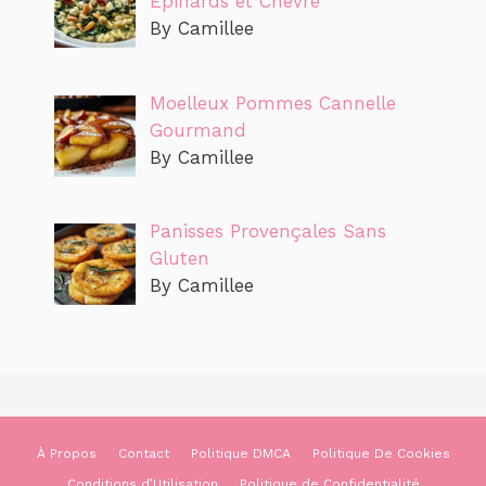
Épinards et Chèvre
By Camillee
Moelleux Pommes Cannelle
Gourmand
By Camillee
Panisses Provençales Sans
Gluten
By Camillee
À Propos
Contact
Politique DMCA
Politique De Cookies
Conditions d’Utilisation
Politique de Confidentialité