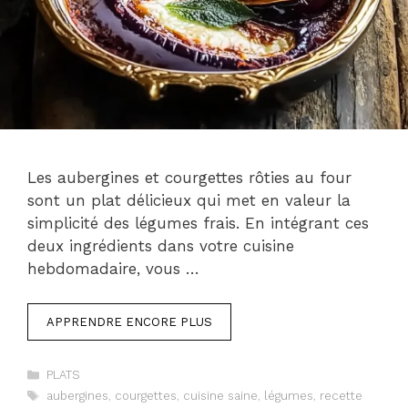
Les aubergines et courgettes rôties au four
sont un plat délicieux qui met en valeur la
simplicité des légumes frais. En intégrant ces
deux ingrédients dans votre cuisine
hebdomadaire, vous …
APPRENDRE ENCORE PLUS
Catégories
PLATS
Étiquettes
aubergines
,
courgettes
,
cuisine saine
,
légumes
,
recette