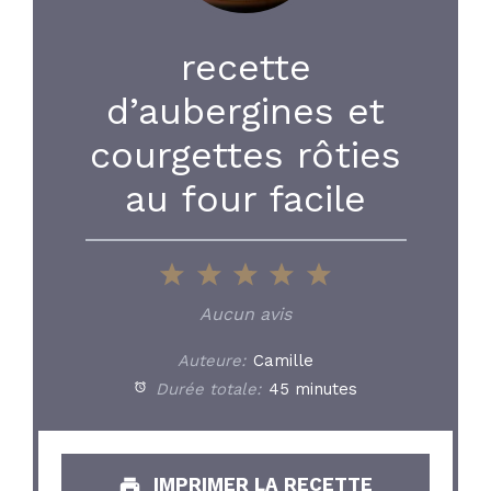
recette
d’aubergines et
courgettes rôties
au four facile
1
2
3
4
5
Star
Stars
Stars
Stars
Stars
Aucun avis
Auteure:
Camille
Durée totale:
45 minutes
IMPRIMER LA RECETTE