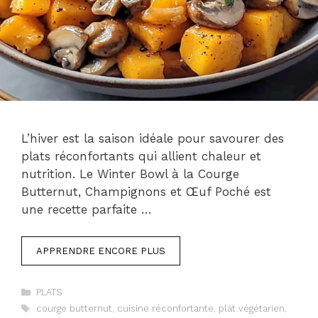
L’hiver est la saison idéale pour savourer des
plats réconfortants qui allient chaleur et
nutrition. Le Winter Bowl à la Courge
Butternut, Champignons et Œuf Poché est
une recette parfaite …
APPRENDRE ENCORE PLUS
Catégories
PLATS
Étiquettes
courge butternut
,
cuisine réconfortante
,
plat végétarien
,