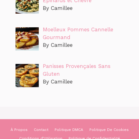
Épinards et Chèvre
By Camillee
Moelleux Pommes Cannelle
Gourmand
By Camillee
Panisses Provençales Sans
Gluten
By Camillee
À Propos
Contact
Politique DMCA
Politique De Cookies
Conditions d’Utilisation
Politique de Confidentialité