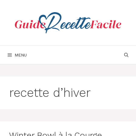
Aller
au
contenu
MENU
recette d’hiver
Winter Bowl à la Courge