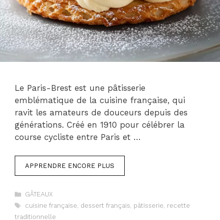
Le Paris-Brest est une pâtisserie
emblématique de la cuisine française, qui
ravit les amateurs de douceurs depuis des
générations. Créé en 1910 pour célébrer la
course cycliste entre Paris et …
APPRENDRE ENCORE PLUS
Catégories
GÂTEAUX
Étiquettes
cuisine française
,
dessert français
,
pâtisserie
,
recette
traditionnelle