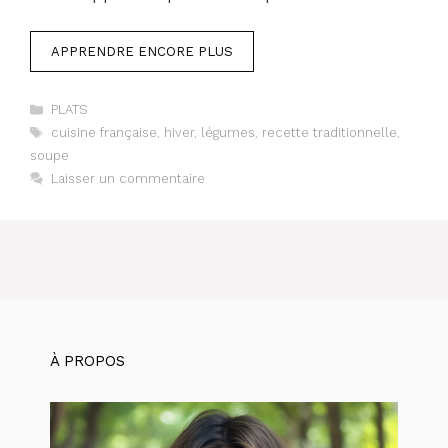
APPRENDRE ENCORE PLUS
Catégories
PLATS
Étiquettes
cuisine française
,
hiver
,
légumes
,
recette traditionnelle
,
soupe
Laisser un commentaire
À PROPOS