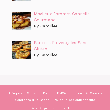
Moelleux Pommes Cannelle
Gourmand
By Camillee
Panisses Provençales Sans
Gluten
By Camillee
À Propos
Contact
Politique DMCA
Politique De Cookies
Conditions d’Utilisation
Politique de Confidentialité
© 2025 guiderecettefacile.com