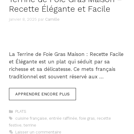
Recette Élégante et Facile
janvier 8, 2025
par
Camille
La Terrine de Foie Gras Maison : Recette Facile
et Élégante est un plat qui séduit par sa
richesse et sa délicatesse. Ce mets français
traditionnel est souvent réservé aux …
APPRENDRE ENCORE PLUS
Catégories
PLATS
Étiquettes
cuisine française
,
entrée raffinée
,
foie gras
,
recette
festive
,
terrine
Laisser un commentaire