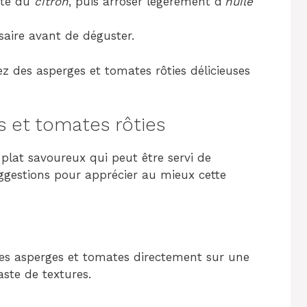
este du
citron
, puis arroser légèrement d’
huile
saire avant de déguster.
z des asperges et tomates rôties délicieuses
 et tomates rôties
plat savoureux qui peut être servi de
uggestions pour apprécier au mieux cette
les asperges et tomates directement sur une
ste de textures.