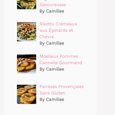
Savoureuses
By Camillee
Risotto Crémeaux
aux Épinards et
Chèvre
By Camillee
Moelleux Pommes
Cannelle Gourmand
By Camillee
Panisses Provençales
Sans Gluten
By Camillee