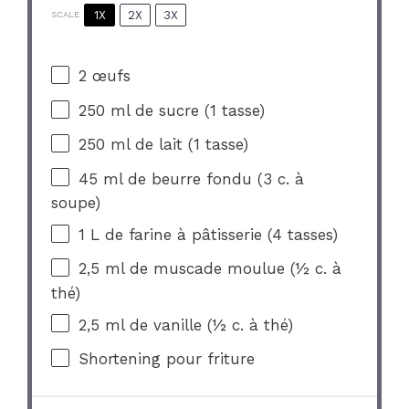
1X
2X
3X
SCALE
2
œufs
250
ml de sucre (
1
tasse)
250
ml de lait (
1
tasse)
45
ml de beurre fondu (
3
c. à
soupe)
1
L de farine à pâtisserie (
4
tasses)
2
,5 ml de muscade moulue (
½
c. à
thé)
2
,5 ml de vanille (
½
c. à thé)
Shortening pour friture