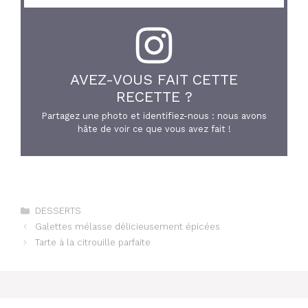
AVEZ-VOUS FAIT CETTE
RECETTE ?
Partagez une photo et identifiez-nous : nous avons
hâte de voir ce que vous avez fait !
Catégories
DESSERTS
Galettes mélasse délicieusement épicées
Tarte à la citrouille parfaite