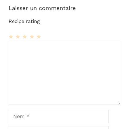
Laisser un commentaire
Recipe rating
1
Commentaire
2
3
4
5
Star
Stars
Stars
Stars
Stars
Nom