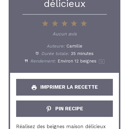
délicieux
1
2
3
4
5
Star
Stars
Stars
Stars
Stars
Aucun avis
Auteure:
Camille
Durée totale:
35 minutes
Rendement:
Environ
12
beignes
1
x
IMPRIMER LA RECETTE
PIN RECIPE
Réalisez des beignes maison délicieux