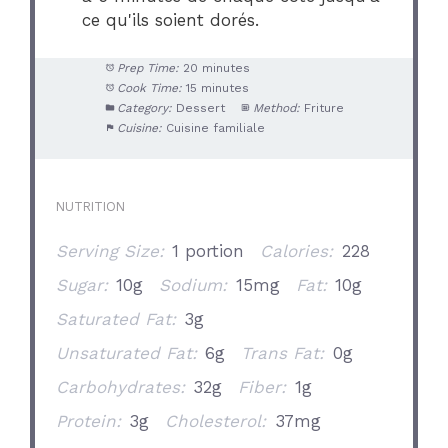
ce qu'ils soient dorés.
Prep Time:
20 minutes
Cook Time:
15 minutes
Category:
Dessert
Method:
Friture
Cuisine:
Cuisine familiale
NUTRITION
Serving Size:
1 portion
Calories:
228
Sugar:
10g
Sodium:
15mg
Fat:
10g
Saturated Fat:
3g
Unsaturated Fat:
6g
Trans Fat:
0g
Carbohydrates:
32g
Fiber:
1g
Protein:
3g
Cholesterol:
37mg