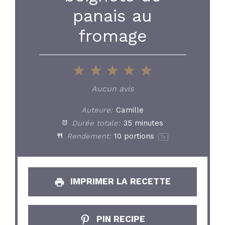
panais au
fromage
1
2
3
4
5
Star
Stars
Stars
Stars
Stars
Aucun avis
Auteure:
Camille
Durée totale:
35 minutes
Rendement:
10
portions
1
x
IMPRIMER LA RECETTE
PIN RECIPE