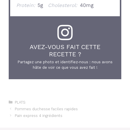
Protein:
5g
Cholesterol:
40mg
AVEZ-VOUS FAIT CETTE
RECETTE ?
Partagez une photo et identifiez-nous : nous avons
hâte de voir ce que vous avez fait !
Catégories
PLATS
Pommes duchesse faciles rapides
Pain express 4 ingrédients