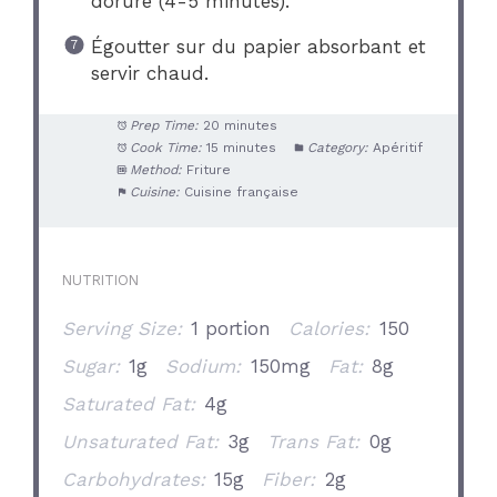
dorure (4-5 minutes).
Égoutter sur du papier absorbant et
servir chaud.
Prep Time:
20 minutes
Cook Time:
15 minutes
Category:
Apéritif
Method:
Friture
Cuisine:
Cuisine française
NUTRITION
Serving Size:
1 portion
Calories:
150
Sugar:
1g
Sodium:
150mg
Fat:
8g
Saturated Fat:
4g
Unsaturated Fat:
3g
Trans Fat:
0g
Carbohydrates:
15g
Fiber:
2g