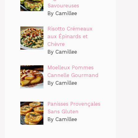
Savoureuses
By Camillee
Risotto Crémeaux
aux Épinards et
Chèvre
By Camillee
Moelleux Pommes
Cannelle Gourmand
By Camillee
Panisses Provençales
Sans Gluten
By Camillee