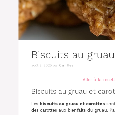
Biscuits au gruau
août 8, 2025
par
Camillee
Aller à la recet
Biscuits au gruau et caro
Les
biscuits au gruau et carottes
sont
des carottes aux bienfaits du gruau. P