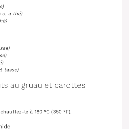
é)
c. à thé)
hé)
sse)
se)
é)
½ tasse)
s au gruau et carottes
échauffez-le à 180 °C (350 °F).
mide