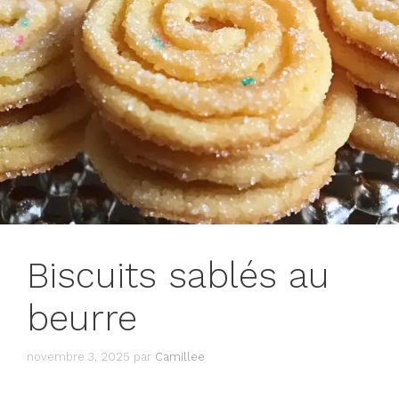
Biscuits sablés au
beurre
novembre 3, 2025
par
Camillee