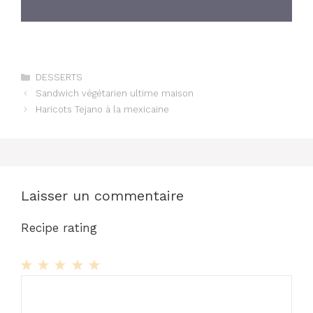
Catégories
DESSERTS
Sandwich végétarien ultime maison
Haricots Tejano à la mexicaine
Laisser un commentaire
Recipe rating
1
Commentaire
2
3
4
5
Star
Stars
Stars
Stars
Stars