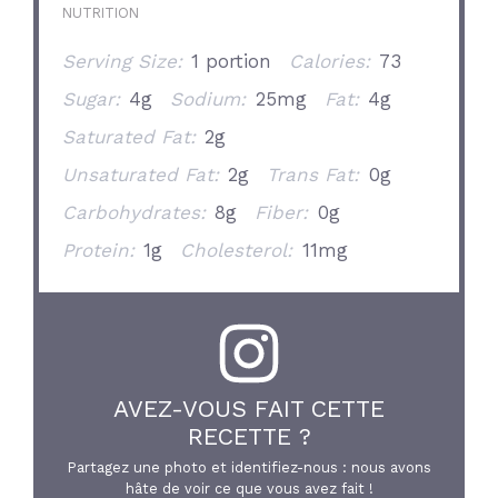
NUTRITION
Serving Size:
1 portion
Calories:
73
Sugar:
4g
Sodium:
25mg
Fat:
4g
Saturated Fat:
2g
Unsaturated Fat:
2g
Trans Fat:
0g
Carbohydrates:
8g
Fiber:
0g
Protein:
1g
Cholesterol:
11mg
AVEZ-VOUS FAIT CETTE
RECETTE ?
Partagez une photo et identifiez-nous : nous avons
hâte de voir ce que vous avez fait !