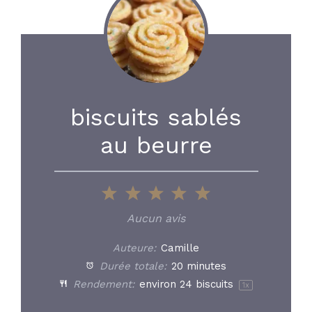
biscuits sablés
au beurre
1
2
3
4
5
Star
Stars
Stars
Stars
Stars
Aucun avis
Auteure:
Camille
Durée totale:
20 minutes
Rendement:
environ
24
biscuits
1
x