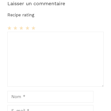
Laisser un commentaire
Recipe rating
1
Commentaire
2
3
4
5
Star
Stars
Stars
Stars
Stars
Nom
E-