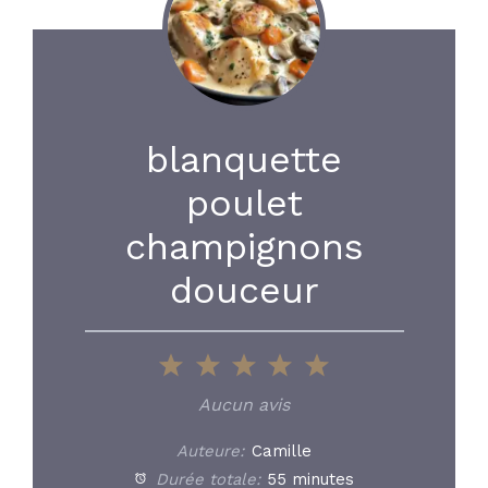
blanquette
poulet
champignons
douceur
1
2
3
4
5
Star
Stars
Stars
Stars
Stars
Aucun avis
Auteure:
Camille
Durée totale:
55 minutes