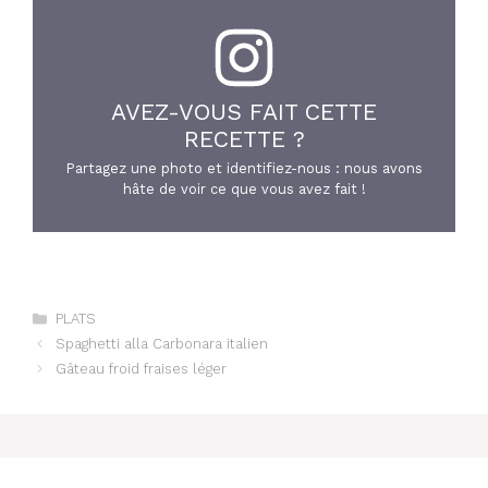
AVEZ-VOUS FAIT CETTE
RECETTE ?
Partagez une photo et identifiez-nous : nous avons
hâte de voir ce que vous avez fait !
Catégories
PLATS
Spaghetti alla Carbonara italien
Gâteau froid fraises léger