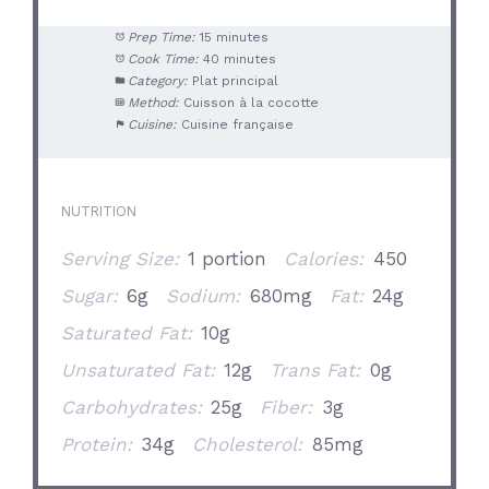
Prep Time:
15 minutes
Cook Time:
40 minutes
Category:
Plat principal
Method:
Cuisson à la cocotte
Cuisine:
Cuisine française
NUTRITION
Serving Size:
1 portion
Calories:
450
Sugar:
6g
Sodium:
680mg
Fat:
24g
Saturated Fat:
10g
Unsaturated Fat:
12g
Trans Fat:
0g
Carbohydrates:
25g
Fiber:
3g
Protein:
34g
Cholesterol:
85mg