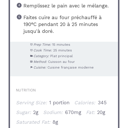
Remplissez le pain avec le mélange.
Faites cuire au four préchauffé à
190°C pendant 20 à 25 minutes
jusqu'à doré.
Prep Time:
15 minutes
Cook Time:
25 minutes
Category:
Plat principal
Method:
Cuisson au four
Cuisine:
Cuisine française moderne
NUTRITION
Serving Size:
1 portion
Calories:
345
Sugar:
2g
Sodium:
670mg
Fat:
20g
Saturated Fat:
8g