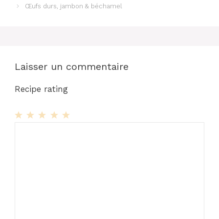
Œufs durs, jambon & béchamel
Laisser un commentaire
Recipe rating
1
Commentaire
2
3
4
5
Star
Stars
Stars
Stars
Stars