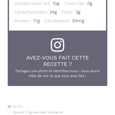
Unsaturated Fat:
10g
Trans Fat:
0g
Carbohydrates:
24g
Fiber:
2g
Protein:
17g
Cholesterol:
85mg
AVEZ-VOUS FAIT CETTE
RECETTE ?
Partagez une photo et identifiez-nous : nous avons
hâte de voir ce que vous avez fait !
Catégories
PLATS
Épaule d’Agneau Miel Moutarde