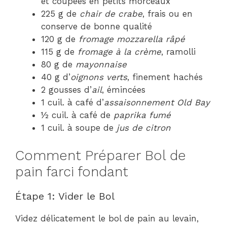
et coupées en petits morceaux
225 g de
chair de crabe
, frais ou en
conserve de bonne qualité
120 g de
fromage mozzarella râpé
115 g de
fromage à la crème
, ramolli
80 g de
mayonnaise
40 g d’
oignons verts
, finement hachés
2 gousses d’
ail
, émincées
1 cuil. à café d’
assaisonnement Old Bay
½ cuil. à café de
paprika fumé
1 cuil. à soupe de
jus de citron
Comment Préparer Bol de
pain farci fondant
Étape 1: Vider le Bol
Videz délicatement le bol de pain au levain,