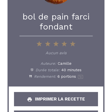
bol de pain farci
fondant
1
2
3
4
5
Star
Stars
Stars
Stars
Stars
Aucun avis
Auteure:
Camille
Durée totale:
40 minutes
Rendement:
6
portions
1
x
IMPRIMER LA RECETTE