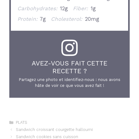
Carbohydrates:
12g
Fiber:
1g
Protein:
7g
Cholesterol:
20mg
AVEZ-VOUS FAIT CETTE
RECETTE ?
Partagez une photo et identifiez-nous : nous avons
hâte de voir ce que vous avez fait !
Catégories
PLATS
Sandwich croissant courgette halloumi
Sandwich cookies sans cuisson