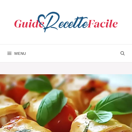
Aller
au
contenu
MENU