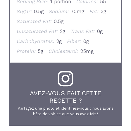
Serving Size:
1 portion
Calories:
55
Sugar:
0.5g
Sodium:
70mg
Fat:
3g
Saturated Fat:
0.5g
Unsaturated Fat:
2g
Trans Fat:
0g
Carbohydrates:
2g
Fiber:
0g
Protein:
5g
Cholesterol:
25mg
AVEZ-VOUS FAIT CETTE
RECETTE ?
Partagez une photo et identifiez-nous : nous avons
hâte de voir ce que vous avez fait !