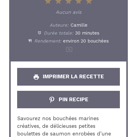
1
2
3
4
5
Star
Stars
Stars
Stars
Stars
Aucun avis
Auteure:
Camille
Durée totale:
30 minutes
Rendement:
environ
20
bouchées
1
x
IMPRIMER LA RECETTE
PIN RECIPE
Savourez nos bouchées marines
créatives, de délicieuses petites
boulettes de saumon enrobées d’une