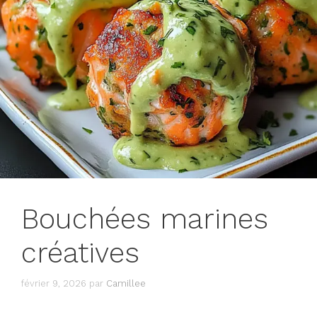
Bouchées marines
créatives
février 9, 2026
par
Camillee