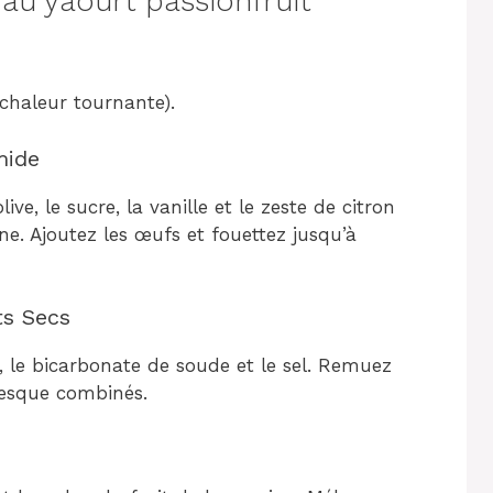
u yaourt passionfruit
 chaleur tournante).
mide
ve, le sucre, la vanille et le zeste de citron
e. Ajoutez les œufs et fouettez jusqu’à
ts Secs
e, le bicarbonate de soude et le sel. Remuez
presque combinés.