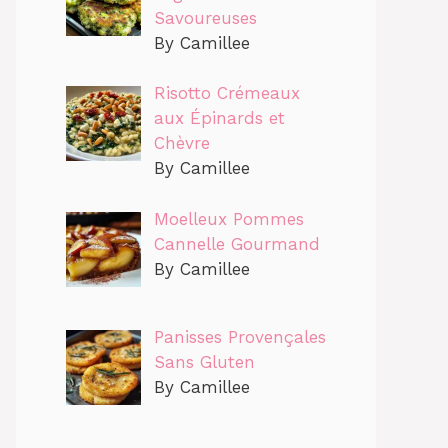
Savoureuses
By Camillee
Risotto Crémeaux
aux Épinards et
Chèvre
By Camillee
Moelleux Pommes
Cannelle Gourmand
By Camillee
Panisses Provençales
Sans Gluten
By Camillee