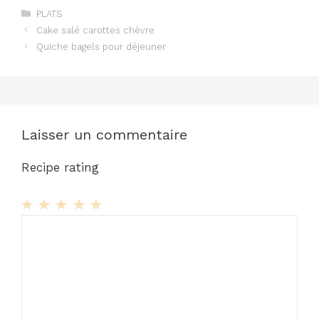
Catégories
PLATS
Cake salé carottes chèvre
Quiche bagels pour déjeuner
Laisser un commentaire
Recipe rating
1
Commentaire
2
3
4
5
Star
Stars
Stars
Stars
Stars