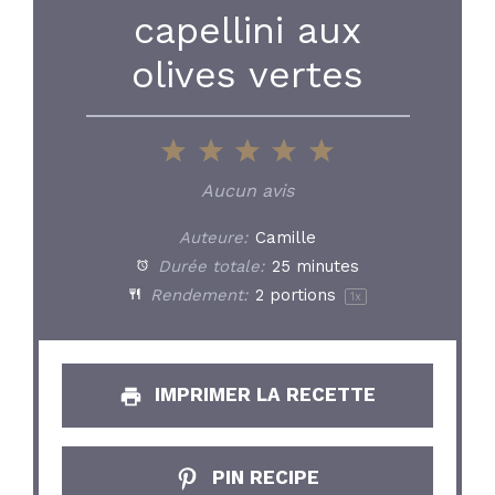
capellini aux
olives vertes
1
2
3
4
5
Star
Stars
Stars
Stars
Stars
Aucun avis
Auteure:
Camille
Durée totale:
25 minutes
Rendement:
2
portions
1
x
IMPRIMER LA RECETTE
PIN RECIPE