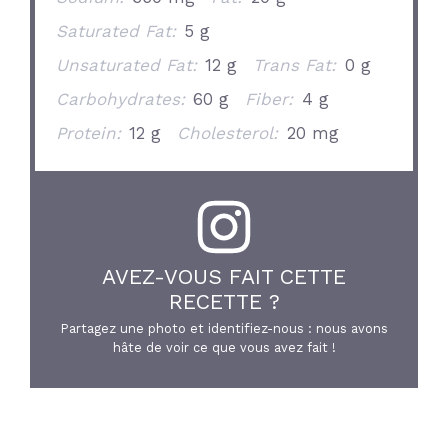
Saturated Fat:
5 g
Unsaturated Fat:
12 g
Trans Fat:
0 g
Carbohydrates:
60 g
Fiber:
4 g
Protein:
12 g
Cholesterol:
20 mg
AVEZ-VOUS FAIT CETTE
RECETTE ?
Partagez une photo et identifiez-nous : nous avons
hâte de voir ce que vous avez fait !