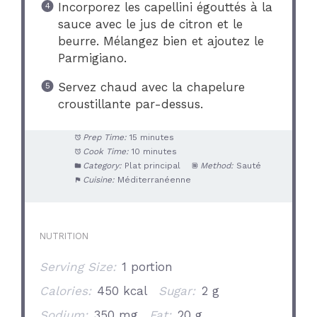
Incorporez les capellini égouttés à la
sauce avec le jus de citron et le
beurre. Mélangez bien et ajoutez le
Parmigiano.
Servez chaud avec la chapelure
croustillante par-dessus.
Prep Time:
15 minutes
Cook Time:
10 minutes
Category:
Plat principal
Method:
Sauté
Cuisine:
Méditerranéenne
NUTRITION
Serving Size:
1 portion
Calories:
450 kcal
Sugar:
2 g
Sodium:
350 mg
Fat:
20 g