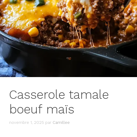
Casserole tamale
boeuf maïs
novembre 1, 2025
par
Camillee