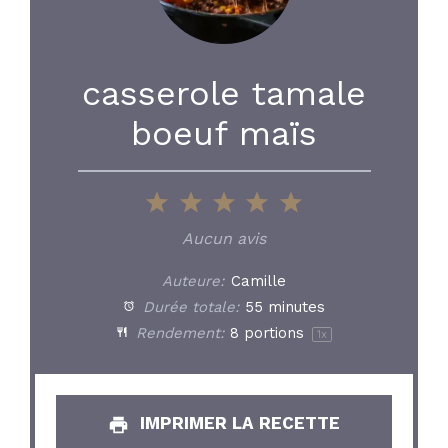
casserole tamale
boeuf maïs
1
2
3
4
5
Star
Stars
Stars
Stars
Stars
Aucun avis
Auteure:
Camille
Durée totale:
55 minutes
Rendement:
8
portions
1
x
IMPRIMER LA RECETTE