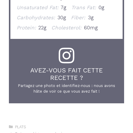
Unsaturated Fat:
7g
Trans Fat:
0g
Carbohydrates:
30g
Fiber:
3g
Protein:
22g
Cholesterol:
60mg
AVEZ-VOUS FAIT CETTE
RECETTE ?
Partagez une photo et identifiez-nous : nous avons
hâte de voir ce que vous avez fait !
Catégories
PLATS