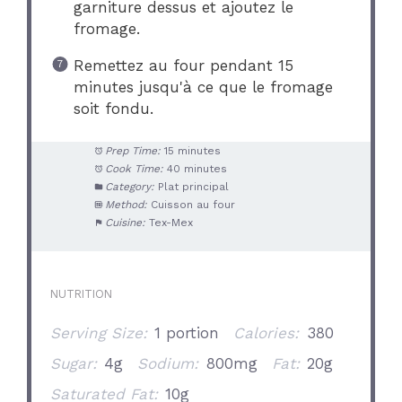
garniture dessus et ajoutez le
fromage.
Remettez au four pendant 15
minutes jusqu'à ce que le fromage
soit fondu.
Prep Time:
15 minutes
Cook Time:
40 minutes
Category:
Plat principal
Method:
Cuisson au four
Cuisine:
Tex-Mex
NUTRITION
Serving Size:
1 portion
Calories:
380
Sugar:
4g
Sodium:
800mg
Fat:
20g
Saturated Fat:
10g