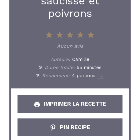
saucisse et
poivrons
1
2
3
4
5
Star
Stars
Stars
Stars
Stars
Aucun avis
Auteure:
Camille
Durée totale:
55 minutes
Rendement:
4
portions
1
x
IMPRIMER LA RECETTE
PIN RECIPE