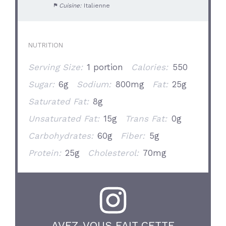
Cuisine:
Italienne
NUTRITION
Serving Size:
1 portion
Calories:
550
Sugar:
6g
Sodium:
800mg
Fat:
25g
Saturated Fat:
8g
Unsaturated Fat:
15g
Trans Fat:
0g
Carbohydrates:
60g
Fiber:
5g
Protein:
25g
Cholesterol:
70mg
AVEZ-VOUS FAIT CETTE