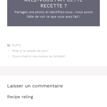
RECETTE ?
Partagez une photo et identifiez-nous : nous avons
hâte de voir ce que vous avez fait !
Catégories
PLATS
Pitas à la salade de porc
Sous-marins savoureux au tempeh
Laisser un commentaire
Recipe rating