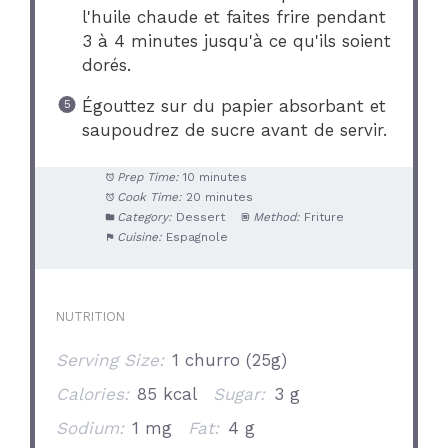
l'huile chaude et faites frire pendant
3 à 4 minutes jusqu'à ce qu'ils soient
dorés.
Égouttez sur du papier absorbant et
saupoudrez de sucre avant de servir.
Prep Time:
10 minutes
Cook Time:
20 minutes
Category:
Dessert
Method:
Friture
Cuisine:
Espagnole
NUTRITION
Serving Size:
1 churro (25g)
Calories:
85 kcal
Sugar:
3 g
Sodium:
1 mg
Fat:
4 g