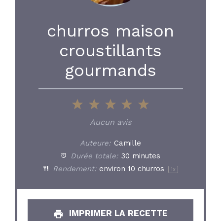
churros maison
croustillants
gourmands
1
2
3
4
5
Star
Stars
Stars
Stars
Stars
Aucun avis
Auteure:
Camille
Durée totale:
30 minutes
Rendement:
environ
10
churros
1
x
IMPRIMER LA RECETTE