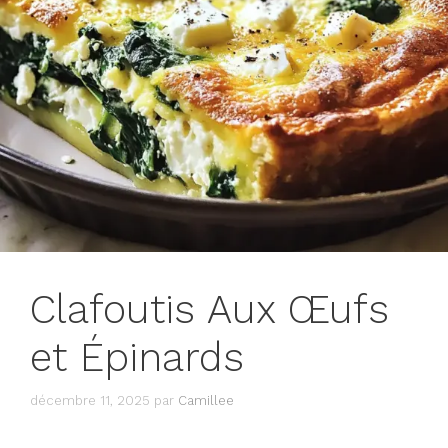
Clafoutis Aux Œufs
et Épinards
décembre 11, 2025
par
Camillee