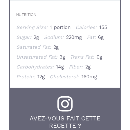
NUTRITION
Serving Size:
1 portion
Calories:
155
Sugar:
2g
Sodium:
220mg
Fat:
6g
Saturated Fat:
2g
Unsaturated Fat:
3g
Trans Fat:
0g
Carbohydrates:
14g
Fiber:
2g
Protein:
12g
Cholesterol:
160mg
AVEZ-VOUS FAIT CETTE
RECETTE ?