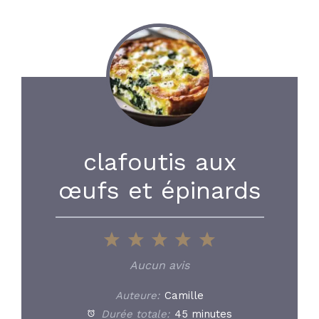
clafoutis aux
œufs et épinards
1
2
3
4
5
Star
Stars
Stars
Stars
Stars
Aucun avis
Auteure:
Camille
Durée totale:
45 minutes