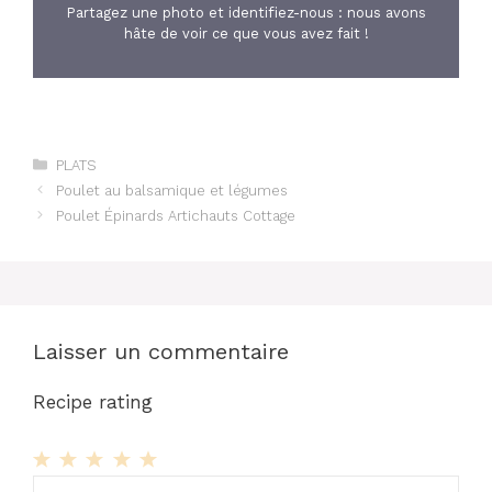
Partagez une photo et identifiez-nous : nous avons
hâte de voir ce que vous avez fait !
Catégories
PLATS
Poulet au balsamique et légumes
Poulet Épinards Artichauts Cottage
Laisser un commentaire
Recipe rating
1
Commentaire
2
3
4
5