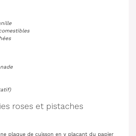
nille
comestibles
chées
enade
atif)
s roses et pistaches
une plaque de cuisson en y plaçant du papier