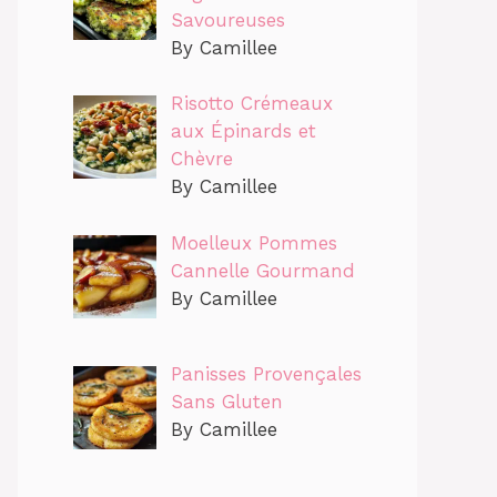
Savoureuses
By Camillee
Risotto Crémeaux
aux Épinards et
Chèvre
By Camillee
Moelleux Pommes
Cannelle Gourmand
By Camillee
Panisses Provençales
Sans Gluten
By Camillee