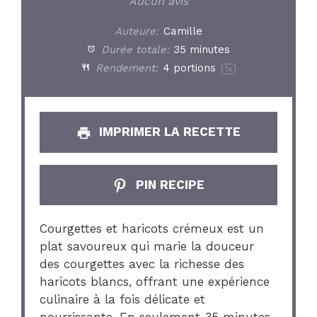
Star
Stars
Stars
Stars
Stars
Aucun avis
Auteure:
Camille
Durée totale:
35 minutes
Rendement:
4
portions
1
x
IMPRIMER LA RECETTE
PIN RECIPE
Courgettes et haricots crémeux est un
plat savoureux qui marie la douceur
des courgettes avec la richesse des
haricots blancs, offrant une expérience
culinaire à la fois délicate et