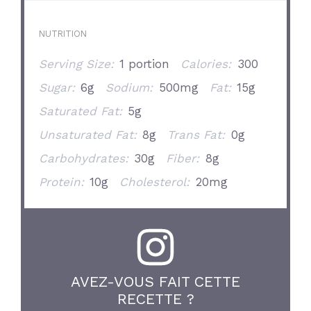
NUTRITION
Serving Size:
1 portion
Calories:
300
Sugar:
6g
Sodium:
500mg
Fat:
15g
Saturated Fat:
5g
Unsaturated Fat:
8g
Trans Fat:
0g
Carbohydrates:
30g
Fiber:
8g
Protein:
10g
Cholesterol:
20mg
AVEZ-VOUS FAIT CETTE
RECETTE ?