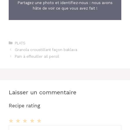
Partagez une photo et identifiez-nous : nous avons
hâte de voir ce que vous avez fait !
Catégories
PLATS
Granola croustillant façon baklava
Pain à effeuiller ail persil
Laisser un commentaire
Recipe rating
1
Commentaire
2
3
4
5