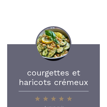
courgettes et
haricots crémeux
1
2
3
4
5