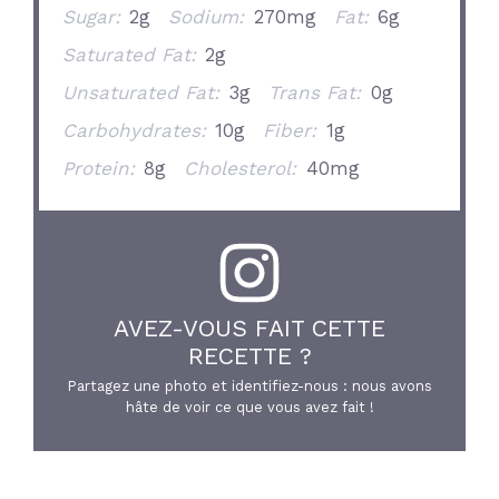
Sugar:
2g
Sodium:
270mg
Fat:
6g
Saturated Fat:
2g
Unsaturated Fat:
3g
Trans Fat:
0g
Carbohydrates:
10g
Fiber:
1g
Protein:
8g
Cholesterol:
40mg
AVEZ-VOUS FAIT CETTE
RECETTE ?
Partagez une photo et identifiez-nous : nous avons
hâte de voir ce que vous avez fait !