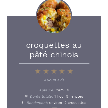
croquettes au
pâté chinois
1
2
3
4
5
Star
Stars
Stars
Stars
Stars
Aucun avis
Auteure:
Camille
Durée totale:
1 hour 5 minutes
Rendement:
environ
12
croquettes