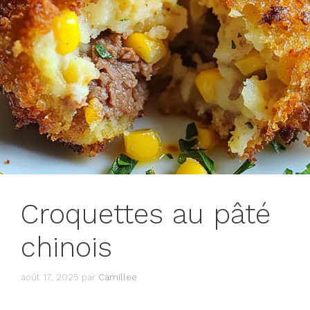
Croquettes au pâté
chinois
août 17, 2025
par
Camillee