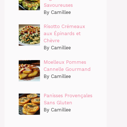
Savoureuses
By Camillee
Risotto Crémeaux
aux Épinards et
Chèvre
By Camillee
Moelleux Pommes
Cannelle Gourmand
By Camillee
Panisses Provençales
Sans Gluten
By Camillee