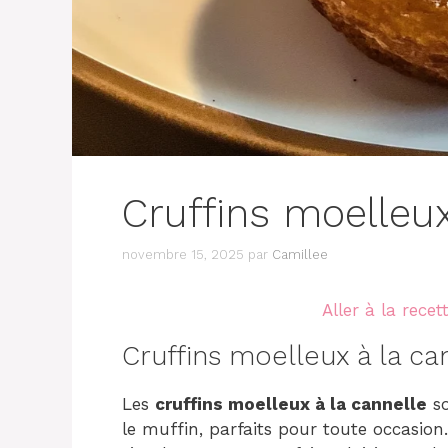
Cruffins moelleux
novembre 15, 2025
par
Camillee
Aller à la recet
Cruffins moelleux à la ca
Les
cruffins moelleux à la cannelle
so
le muffin, parfaits pour toute occasio