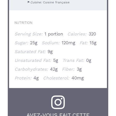
Cuisine:
Cuisine française
NUTRITION
Serving Size:
1 portion
Calories:
320
Sugar:
25g
Sodium:
120mg
Fat:
15g
Saturated Fat:
9g
Unsaturated Fat:
5g
Trans Fat:
0g
Carbohydrates:
42g
Fiber:
3g
Protein:
4g
Cholesterol:
40mg
AVEZ-VOUS FAIT CETTE