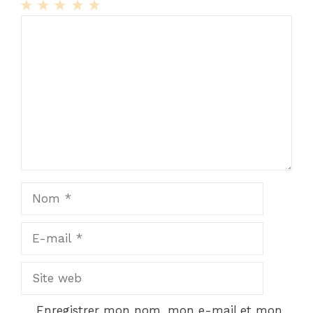
1
Commentaire
2
3
4
5
Star
Stars
Stars
Stars
Stars
Nom
E-
mail
Site
web
Enregistrer mon nom, mon e-mail et mon