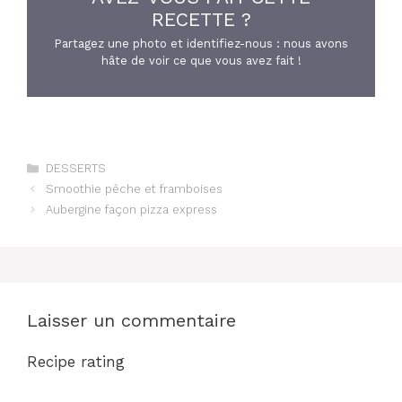
RECETTE ?
Partagez une photo et identifiez-nous : nous avons
hâte de voir ce que vous avez fait !
Catégories
DESSERTS
Smoothie pêche et framboises
Aubergine façon pizza express
Laisser un commentaire
Recipe rating