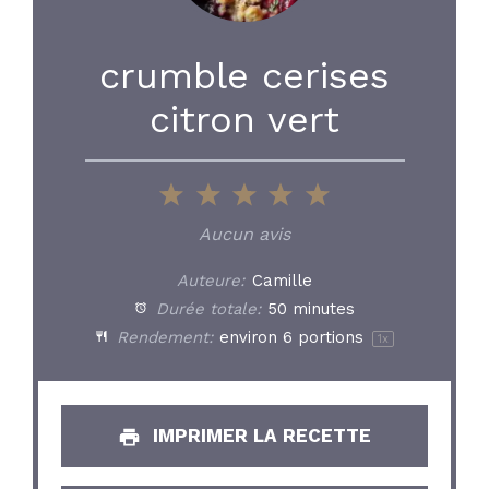
crumble cerises
citron vert
1
2
3
4
5
Star
Stars
Stars
Stars
Stars
Aucun avis
Auteure:
Camille
Durée totale:
50 minutes
Rendement:
environ
6
portions
1
x
IMPRIMER LA RECETTE