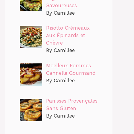
Savoureuses
By Camillee
Risotto Crémeaux
aux Épinards et
Chèvre
By Camillee
Moelleux Pommes
Cannelle Gourmand
By Camillee
Panisses Provençales
Sans Gluten
By Camillee